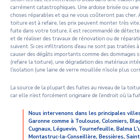
carrément catastrophiques. Une ardoise brisée ou une 
choses réparables et qui ne vous coûteront pas cher. A
toiture est à refaire, les prix peuvent monter très vit
fuite dans votre toiture, il est recommandé de détect
et de réaliser des travaux de rénovation ou de réparati
suivent. Si ces infiltrations d’eau ne sont pas traitées
causer des dégâts importants comme des dommages su
(refaire la toiture), une dégradation des matériaux int
l’isolation (une laine de verre mouillée n’isole plus co
La source de la plupart des fuites au niveau de la toitur
car elle n’est forcément originaire de l’endroit où la fu
Nous intervenons dans les principales ville
Garonne comme à Toulouse, Colomiers, Bla
Cugnaux, Léguevin, Tournefeuille, Balma L’u
Montastruc-la-Conseillère, Bessières, Sain