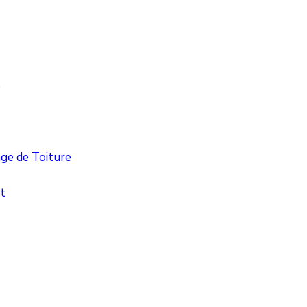
e
ge de Toiture
t