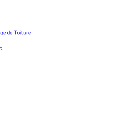
e
ge de Toiture
t